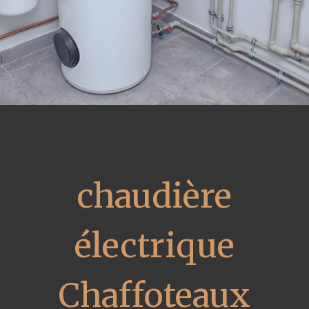
chaudière
électrique
Chaffoteaux