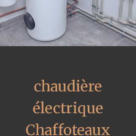
chaudière
électrique
Chaffoteaux