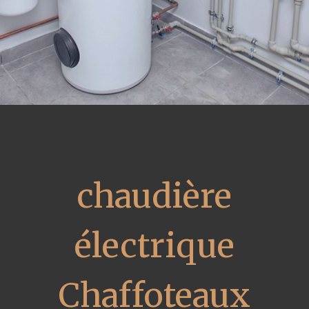
chaudière
électrique
Chaffoteaux