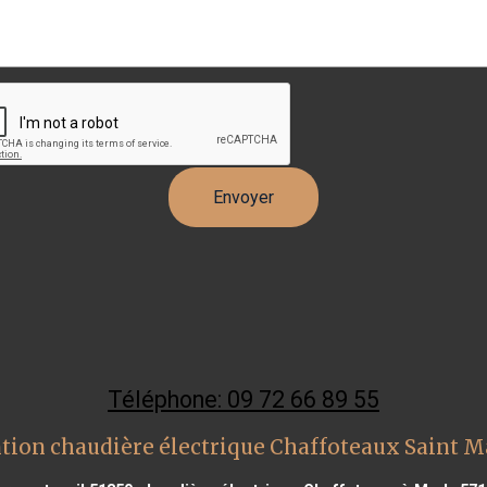
Téléphone: 09 72 66 89 55
tion chaudière électrique Chaffoteaux Saint M