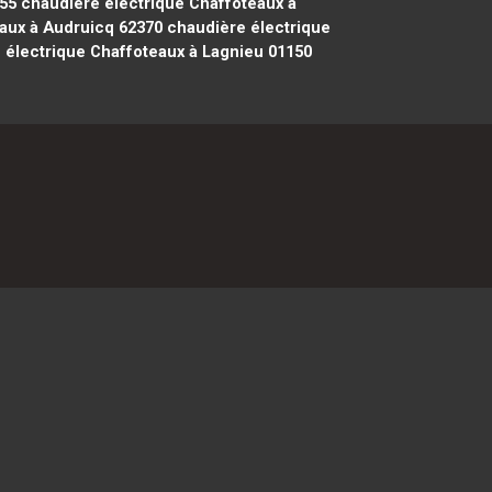
155
chaudière électrique Chaffoteaux à
aux à Audruicq 62370
chaudière électrique
électrique Chaffoteaux à Lagnieu 01150