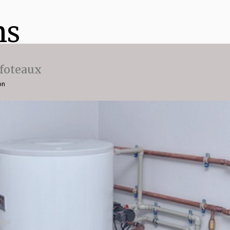
ns
ffoteaux
on
iage