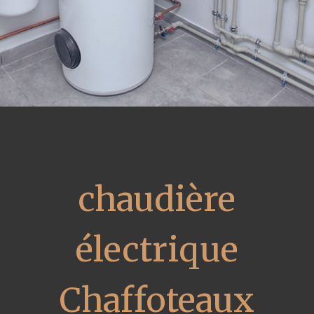
chaudière
électrique
Chaffoteaux