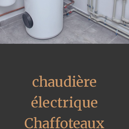
chaudière
électrique
Chaffoteaux