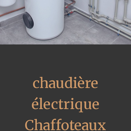
chaudière
électrique
Chaffoteaux