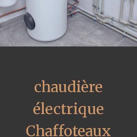
chaudière
électrique
Chaffoteaux