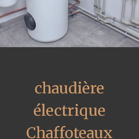
chaudière
électrique
Chaffoteaux