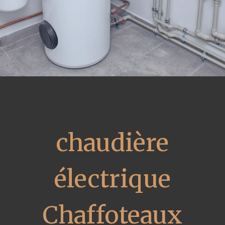
chaudière
électrique
Chaffoteaux