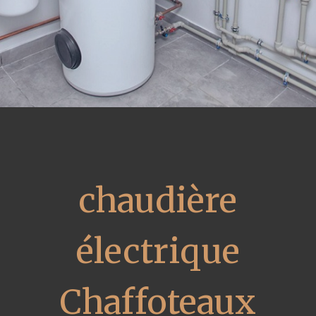
chaudière
électrique
Chaffoteaux