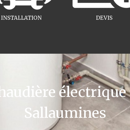
INSTALLATION
DEVIS
udière électrique
Sallaumines