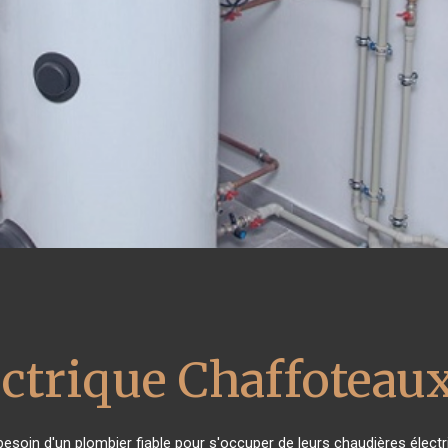
ectrique Chaffoteau
 besoin d'un plombier fiable pour s'occuper de leurs chaudières élect