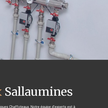
x
Sallaumines
riques Chaffoteaux. Notre équipe d'experts est à