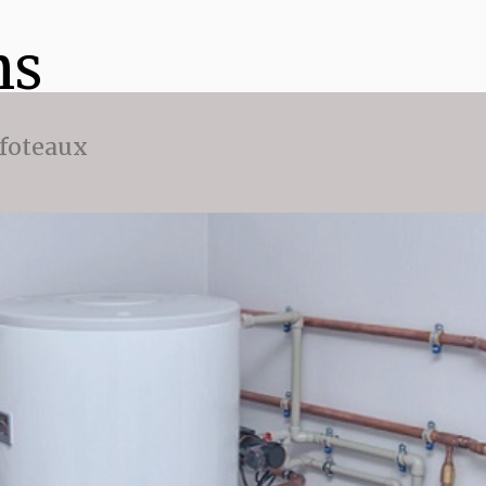
ns
ffoteaux