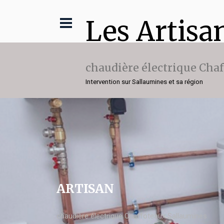
Les Artisa
chaudière électrique Cha
Intervention sur Sallaumines et sa région
ARTISAN
chaudière électrique Chaffoteaux Sallaumines