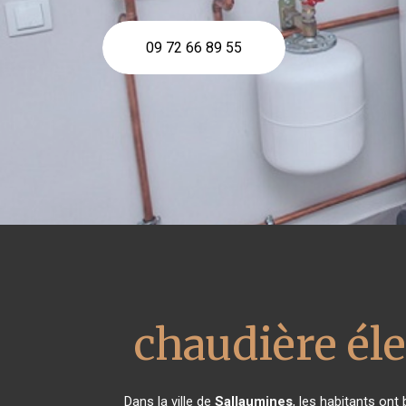
09 72 66 89 55
chaudière él
Dans la ville de
Sallaumines
, les habitants ont