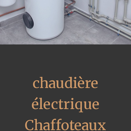
chaudière
électrique
Chaffoteaux