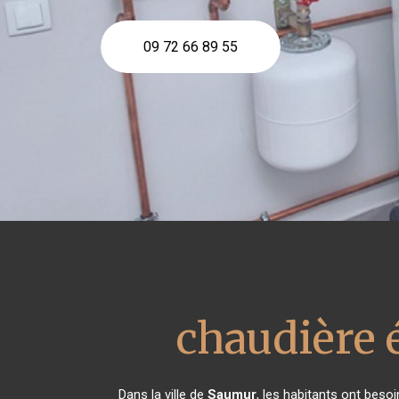
09 72 66 89 55
chaudière 
Dans la ville de
Saumur
, les habitants ont beso