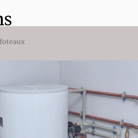
ns
ffoteaux