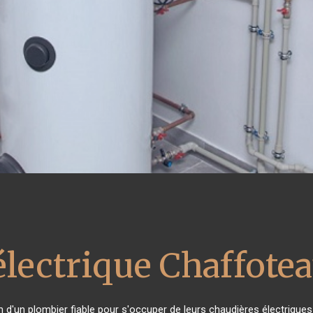
électrique Chaffote
in d'un plombier fiable pour s'occuper de leurs chaudières électrique