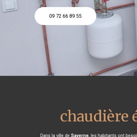
09 72 66 89 55
chaudière 
Dans la ville de
Saverne
, les habitants ont beso