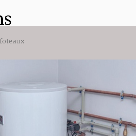
ns
ffoteaux