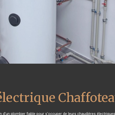
électrique Chaffote
in d'un plombier fiable pour s'occuper de leurs chaudières électrique