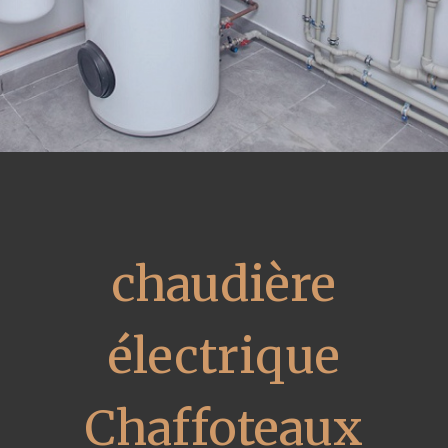
chaudière
électrique
Chaffoteaux