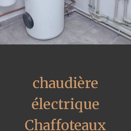
chaudière
électrique
Chaffoteaux