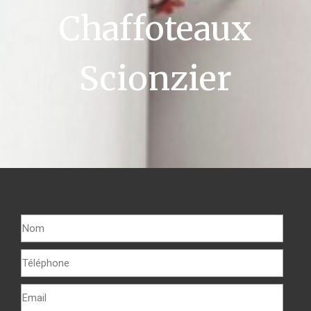
Chaffoteaux
Scionzier