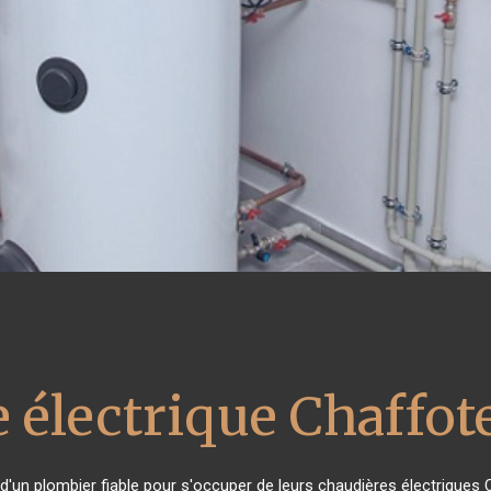
 électrique Chaffot
 d'un plombier fiable pour s'occuper de leurs chaudières électriques 