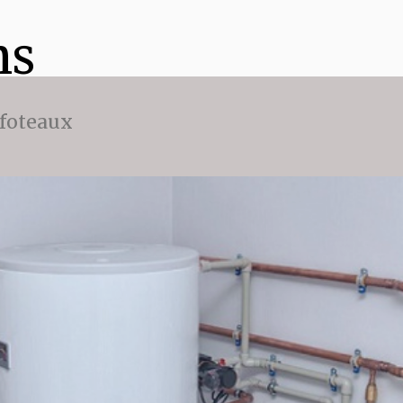
ns
ffoteaux