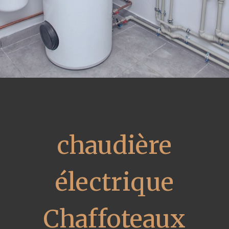
chaudière
électrique
Chaffoteaux