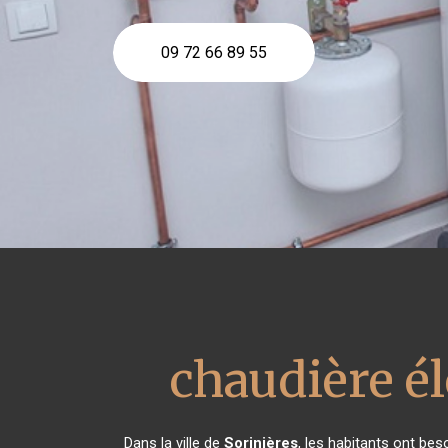
09 72 66 89 55
chaudière é
Dans la ville de
Sorinières
, les habitants ont bes