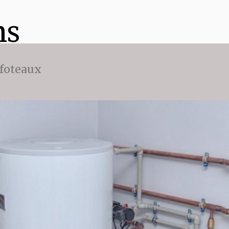
ns
ffoteaux