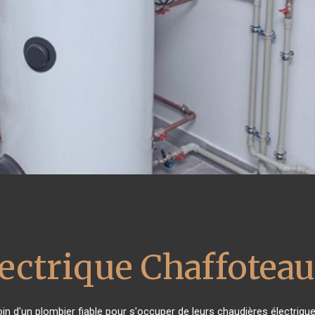
lectrique Chaffotea
oin d'un plombier fiable pour s'occuper de leurs chaudières électriqu