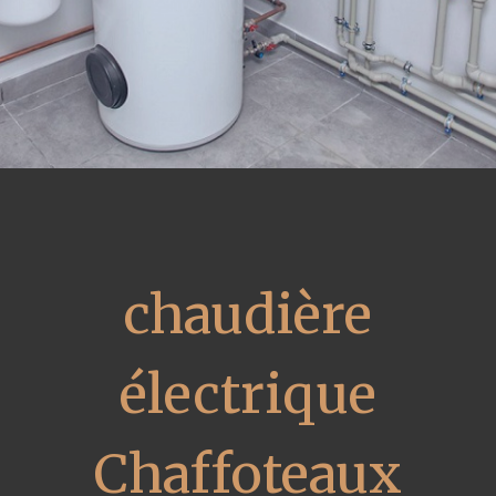
chaudière
électrique
Chaffoteaux