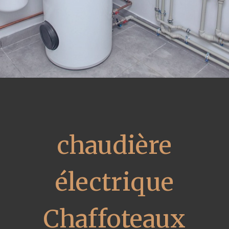
chaudière
électrique
Chaffoteaux