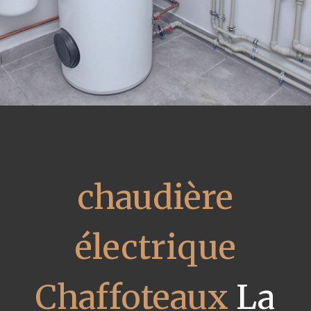
chaudière
électrique
Chaffoteaux
La