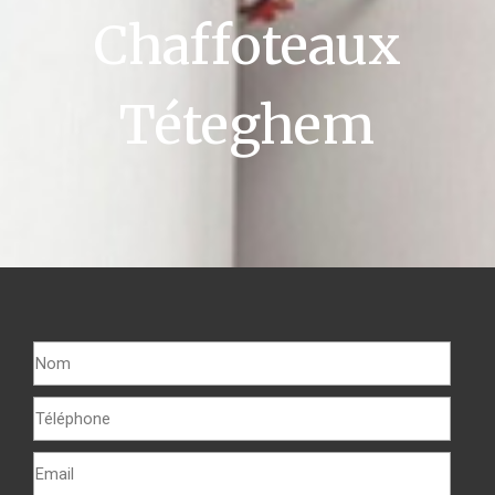
Chaffoteaux
Téteghem