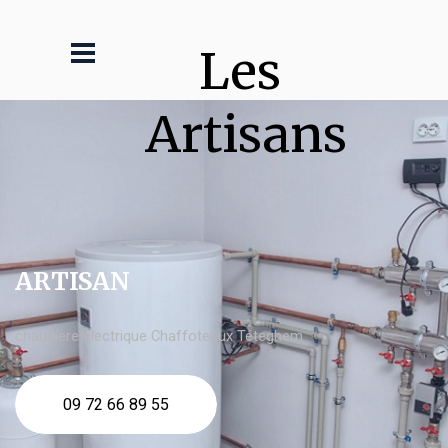
Les 
Artisans
ARTISAN
chaudière électrique Chaffoteaux Téteghem
09 72 66 89 55