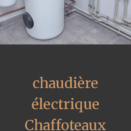
chaudière
électrique
Chaffoteaux