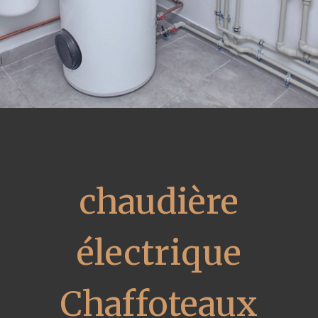
chaudière
électrique
Chaffoteaux