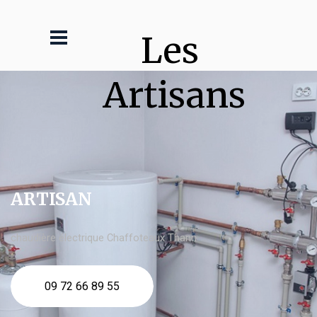
Les 
Artisans
ARTISAN
chaudière électrique Chaffoteaux Thann
09 72 66 89 55