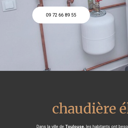
09 72 66 89 55
chaudière é
Dans la ville de
Toulouse
, les habitants ont bes