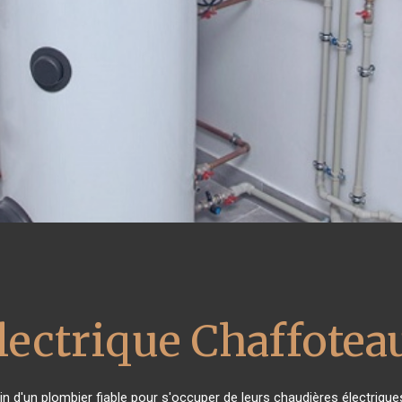
lectrique Chaffotea
oin d'un plombier fiable pour s'occuper de leurs chaudières électriqu