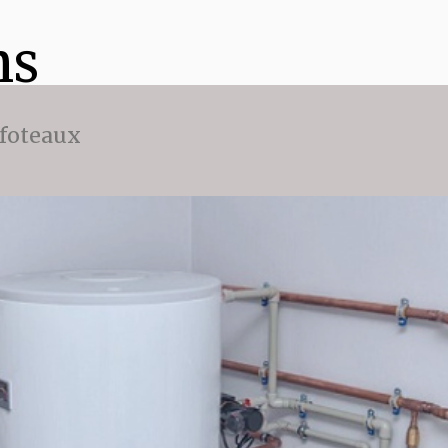
ns
ffoteaux