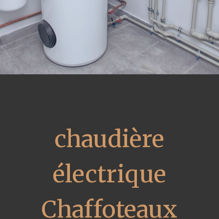
chaudière
électrique
Chaffoteaux