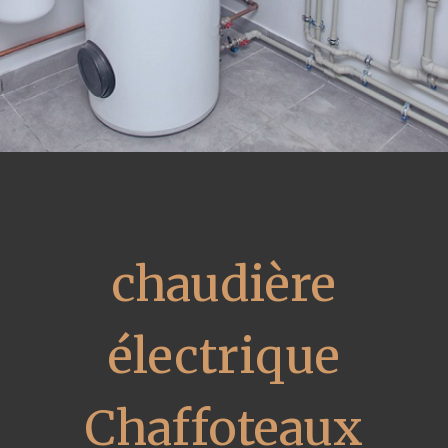
chaudière
électrique
Chaffoteaux