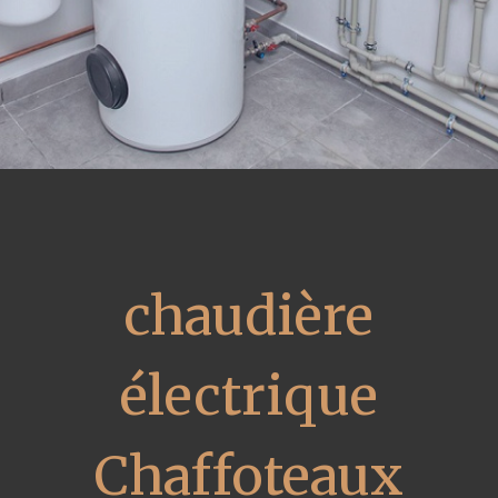
chaudière
électrique
Chaffoteaux