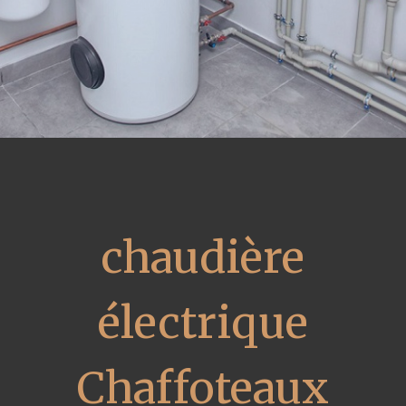
chaudière
électrique
Chaffoteaux