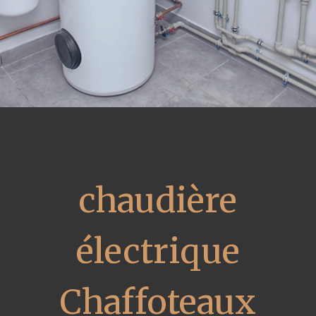
chaudière
électrique
Chaffoteaux