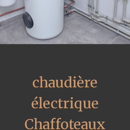
chaudière
électrique
Chaffoteaux