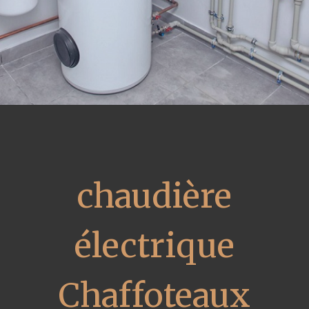
chaudière
électrique
Chaffoteaux