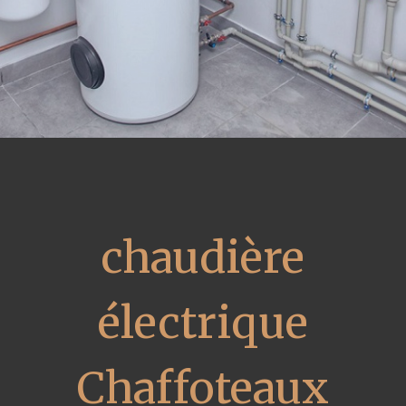
chaudière
électrique
Chaffoteaux