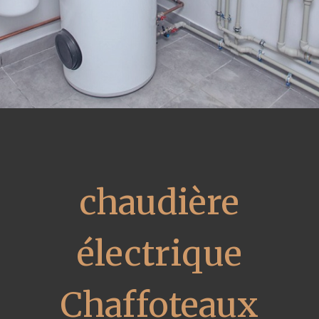
chaudière
électrique
Chaffoteaux