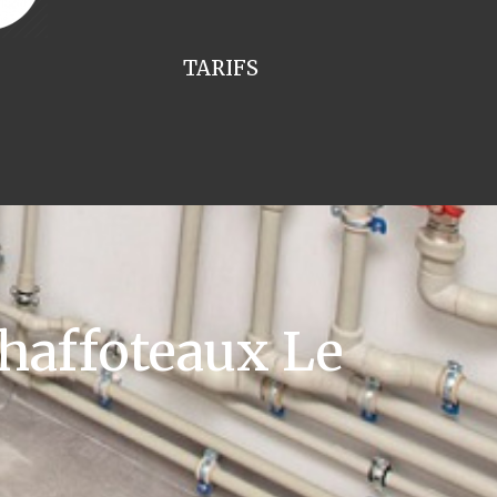
TARIFS
haffoteaux Le