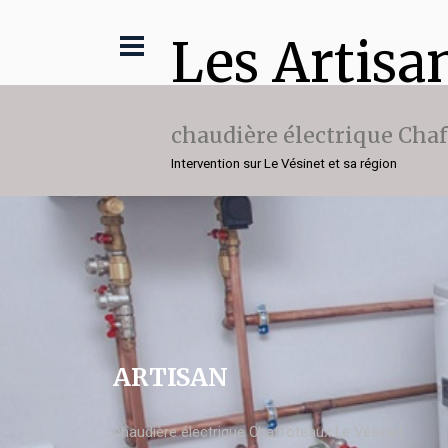
Les Artisa
chaudière électrique Cha
Intervention sur Le Vésinet et sa région
ARTISAN
chaudière électrique Chaffoteaux Le Vésinet