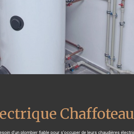
lectrique Chaffotea
besoin d'un plombier fiable pour s'occuper de leurs chaudières élect