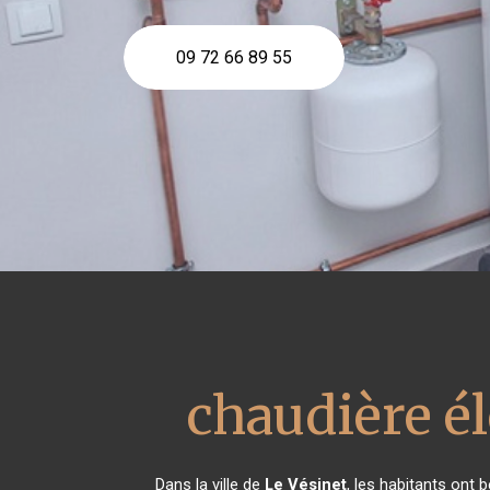
09 72 66 89 55
chaudière é
Dans la ville de
Le Vésinet
, les habitants ont 