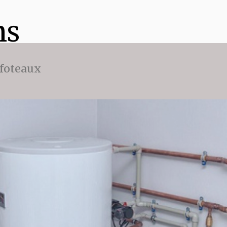
ns
ffoteaux