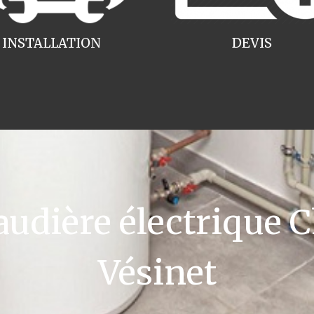
INSTALLATION
DEVIS
dière électrique C
Vésinet