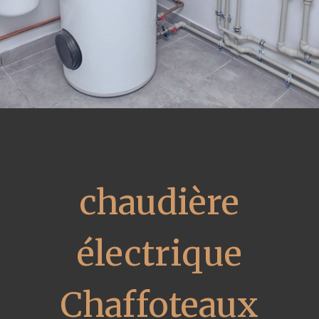
chaudière
électrique
Chaffoteaux