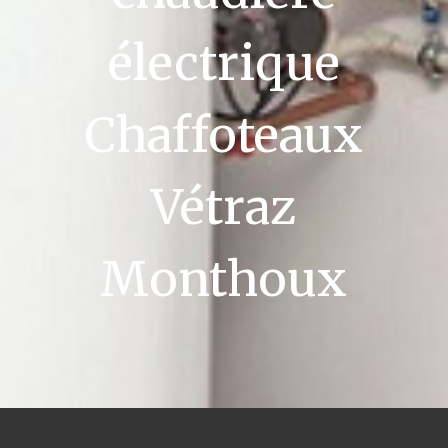
électrique
Chaffoteaux
Vétraz
Monthoux