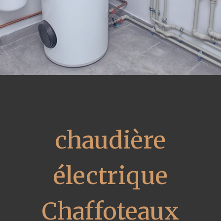
chaudière
électrique
Chaffoteaux