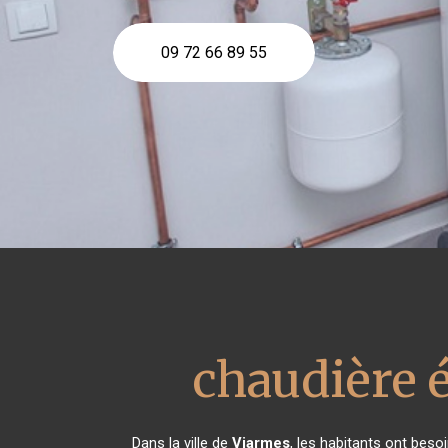
09 72 66 89 55
chaudière 
Dans la ville de
Viarmes
, les habitants ont beso