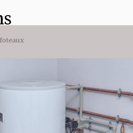
ns
ffoteaux