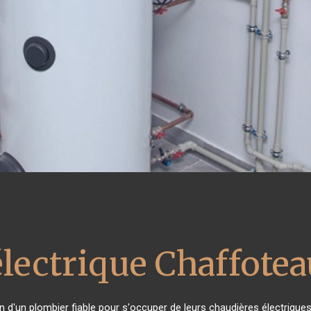
électrique Chaffote
in d'un plombier fiable pour s'occuper de leurs chaudières électrique