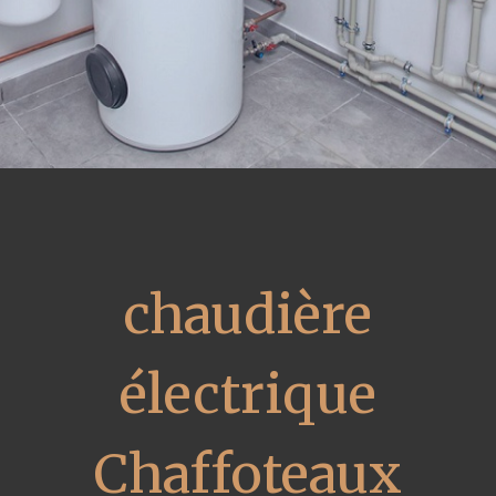
chaudière
électrique
Chaffoteaux