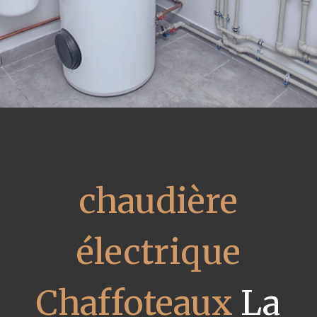
chaudière
électrique
Chaffoteaux
La