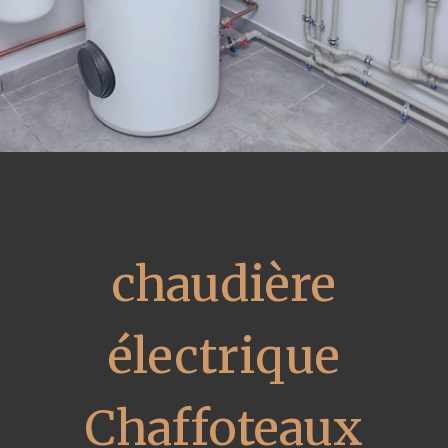
chaudière
électrique
Chaffoteaux