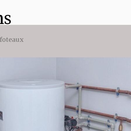
ns
ffoteaux