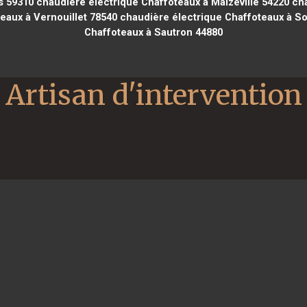
s 59310
chaudière électrique Chaffoteaux à Malzéville 54220
cha
eaux à Vernouillet 78540
chaudière électrique Chaffoteaux à S
Chaffoteaux à Sautron 44880
Artisan d'intervention