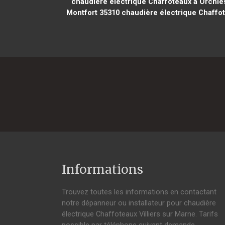
chaudière électrique Chaffoteaux à Orchie
Montfort 35310
chaudière électrique Chaffot
Informations
Trouvez toutes les informations en contactant
notre dépanneur ou installateur pour chaudière
électrique Chaffoteaux Villiers sur Marne. Tarifs
possible par téléphone suivant demande,