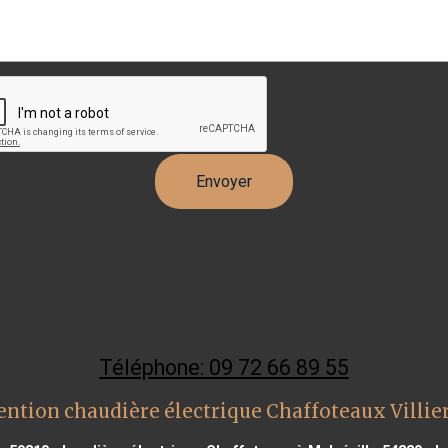
Téléphone: 09 72 66 89 55
ention chaudière électrique Chaffoteaux Villie