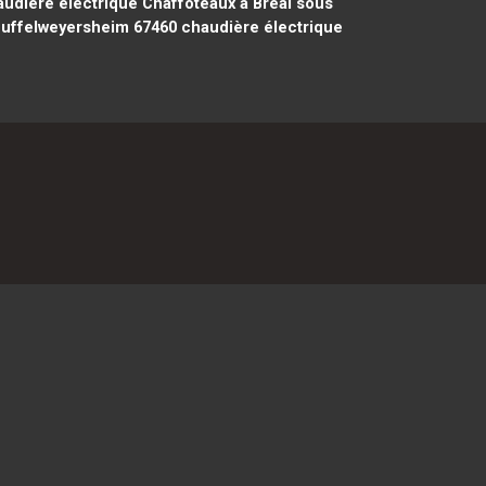
udière électrique Chaffoteaux à Bréal sous
ouffelweyersheim 67460
chaudière électrique