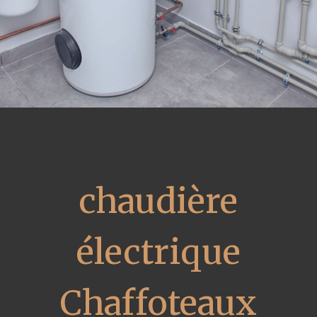
chaudière
électrique
Chaffoteaux