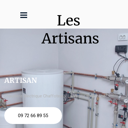
Les 
Artisans
ARTISAN
chaudière électrique Chaffoteaux La Voulte sur Rhône
09 72 66 89 55