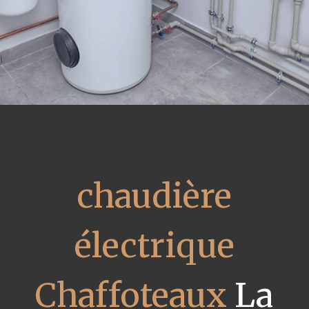
chaudière
électrique
Chaffoteaux
La