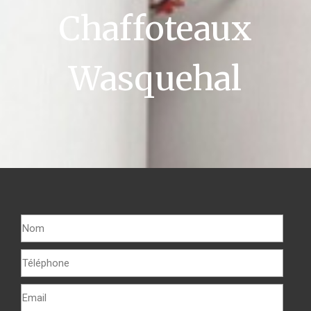
Chaffoteaux
Wasquehal