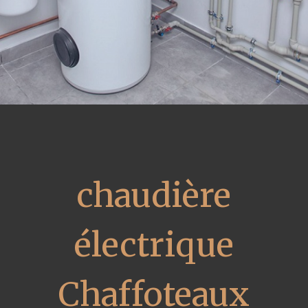
chaudière
électrique
Chaffoteaux