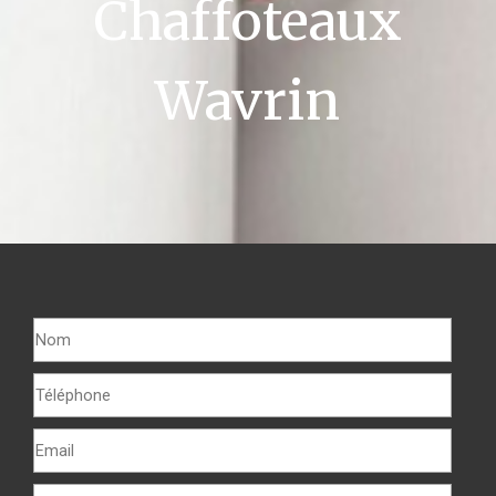
Chaffoteaux
Wavrin