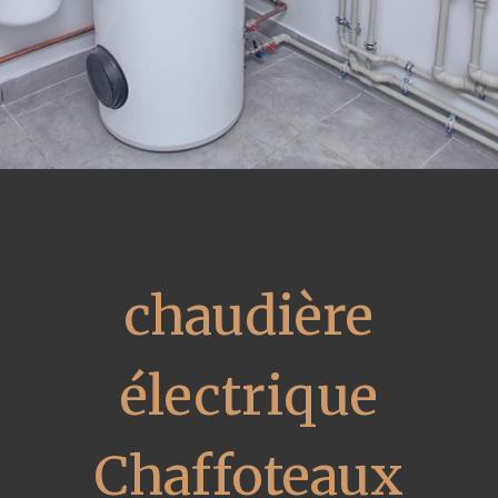
chaudière
électrique
Chaffoteaux