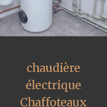
chaudière
électrique
Chaffoteaux