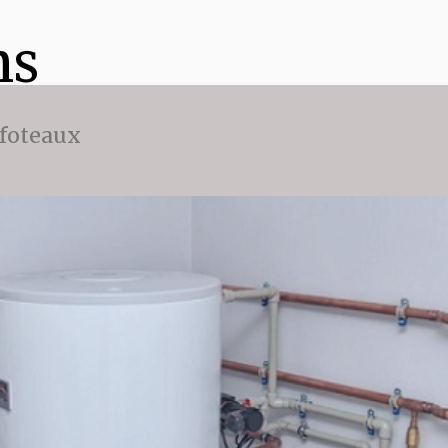
ns
ffoteaux