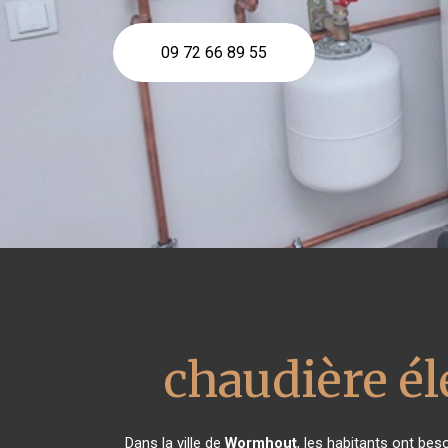
09 72 66 89 55
chaudière él
Dans la ville de
Wormhout
, les habitants ont bes