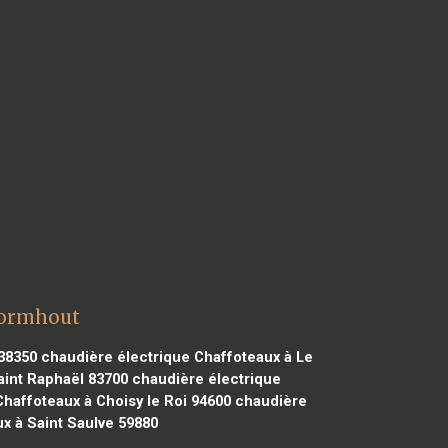
Wormhout
38350
chaudière électrique Chaffoteaux à Le
aint Raphaël 83700
chaudière électrique
haffoteaux à Choisy le Roi 94600
chaudière
x à Saint Saulve 59880