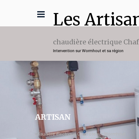
Les Artisa
chaudière électrique Cha
Intervention sur Wormhout et sa région
ARTISAN
chaudière électrique Chaffoteaux Wormhout