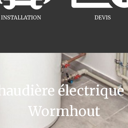
INSTALLATION
DEVIS
udière électrique
Wormhout