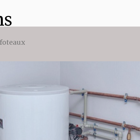
ns
ffoteaux