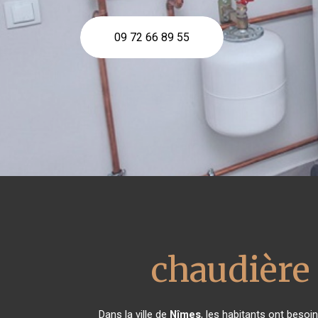
09 72 66 89 55
chaudière
Dans la ville de
Nîmes
, les habitants ont besoi