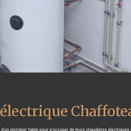
 électrique Chaffot
n d'un plombier fiable pour s'occuper de leurs chaudières électriques